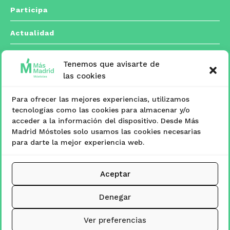
Participa
Actualidad
Tenemos que avisarte de
Contacto
las cookies
Para ofrecer las mejores experiencias, utilizamos
C/ Españoleto, 5 posterior. 28933 Móstoles,
tecnologías como las cookies para almacenar y/o

acceder a la información del dispositivo. Desde Más
Madrid
Madrid Móstoles solo usamos las cookies necesarias
para darte la mejor experiencia web.
masmadridmostoles@mostoles.es

Aceptar
www.masmadridmostoles.org

Denegar
Ver preferencias
© Más Madrid Móstoles. Todos los derechos reservados