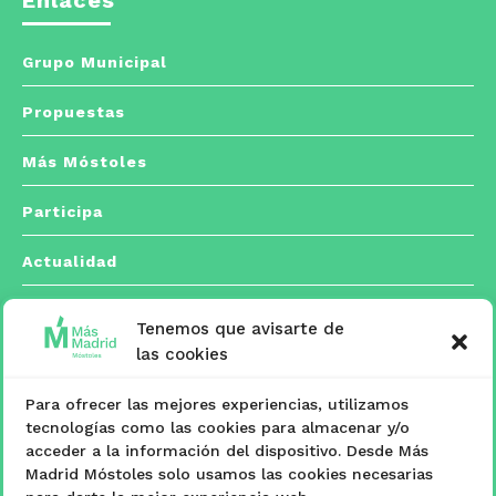
Grupo Municipal
Propuestas
Más Móstoles
Participa
Actualidad
Tenemos que avisarte de
Contacto
las cookies
Para ofrecer las mejores experiencias, utilizamos
C/ Españoleto, 5 posterior. 28933 Móstoles,
tecnologías como las cookies para almacenar y/o

acceder a la información del dispositivo. Desde Más
Madrid
Madrid Móstoles solo usamos las cookies necesarias