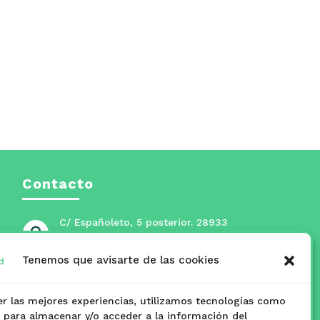
Contacto
C/ Españoleto, 5 posterior. 28933

Móstoles, Madrid
Tenemos que avisarte de las cookies
masmadridmostoles@mostoles.es

er las mejores experiencias, utilizamos tecnologías como
www.masmadridmostoles.org

s para almacenar y/o acceder a la información del