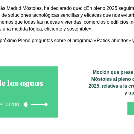
ás Madrid Móstoles, ha declarado que: «En pleno 2025 seguimos
 de soluciones tecnológicas sencillas y eficaces que nos evitar
onemos que todas las nuevas viviendas, comercios o edificios in
s una medida lógica, eficiente y sostenible».
róximo Pleno preguntas sobre el programa «Patios abiertos» y 
Moción que presen
Móstoles al pleno 
de las aguas
2025, relativa a la 
y us
00:00
ctor
Utiliza
las
teclas
de
flecha