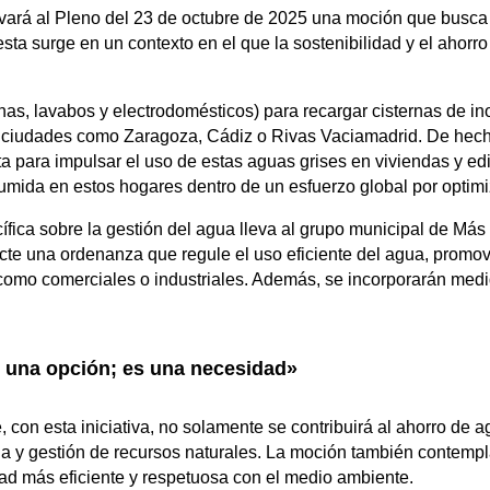
vará al Pleno del 23 de octubre de 2025 una moción que busca
esta surge en un contexto en el que la sostenibilidad y el ahorr
as, lavabos y electrodomésticos) para recargar cisternas de in
n ciudades como Zaragoza, Cádiz o Rivas Vaciamadrid. De hech
para impulsar el uso de estas aguas grises en viviendas y edif
mida en estos hogares dentro de un esfuerzo global por optimiz
cífica sobre la gestión del agua lleva al grupo municipal de Má
cte una ordenanza que regule el uso eficiente del agua, promov
 como comerciales o industriales. Además, se incorporarán me
.
s una opción; es una necesidad»
on esta iniciativa, no solamente se contribuirá al ahorro de ag
a y gestión de recursos naturales. La moción también contempla
d más eficiente y respetuosa con el medio ambiente.