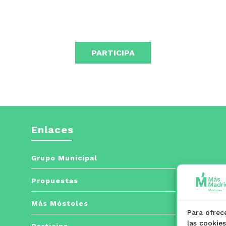
arriba/abajo
para
aumentar
o
PARTICIPA
disminuir
el
volumen.
Enlaces
Grupo Municipal
Propuestas
Más Móstoles
Para ofrec
las cookie