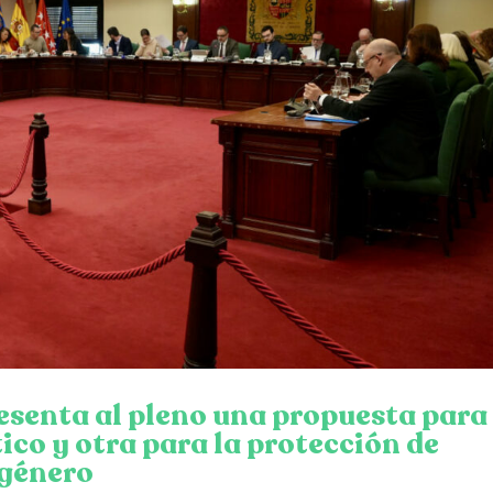
senta al pleno una propuesta para
ico y otra para la protección de
 género