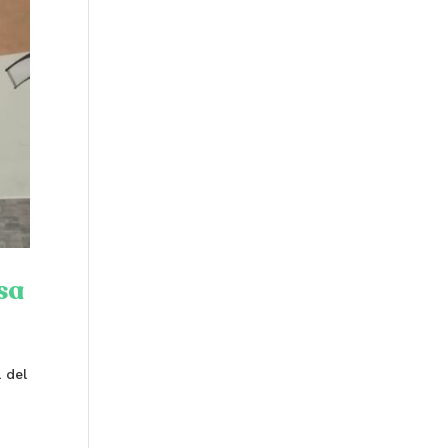
sa
 del