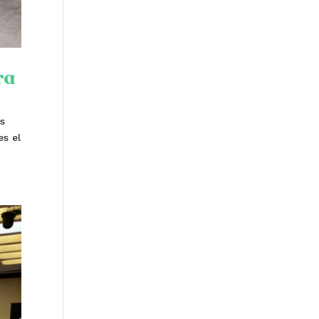
ra
es
es el