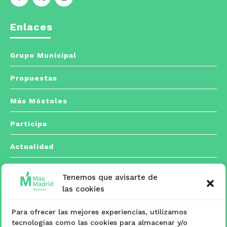
Enlaces
Grupo Municipal
Propuestas
Más Móstoles
Participa
Actualidad
Tenemos que avisarte de
Contacto
las cookies
Para ofrecer las mejores experiencias, utilizamos
C/ Españoleto, 5 posterior. 28933 Móstoles,
tecnologías como las cookies para almacenar y/o
