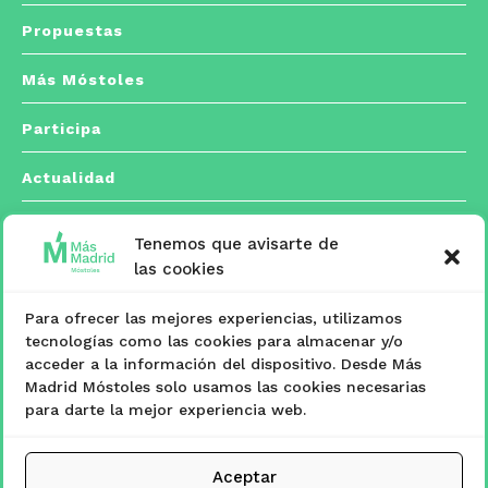
Propuestas
Más Móstoles
Participa
Actualidad
Tenemos que avisarte de
Contacto
las cookies
Para ofrecer las mejores experiencias, utilizamos
C/ Españoleto, 5 posterior. 28933 Móstoles,
tecnologías como las cookies para almacenar y/o

acceder a la información del dispositivo. Desde Más
Madrid
Madrid Móstoles solo usamos las cookies necesarias
para darte la mejor experiencia web.
masmadridmostoles@mostoles.es

Aceptar