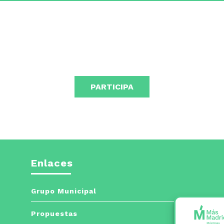
audio
t
d
f
a
p
a
o
d
PARTICIPA
e
v
Enlaces
Grupo Municipal
Propuestas