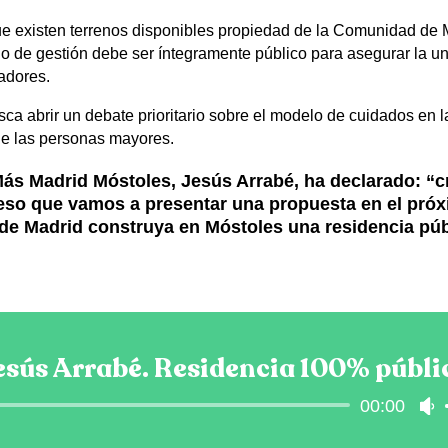
e existen terrenos disponibles propiedad de la Comunidad de M
 de gestión debe ser íntegramente público para asegurar la uni
adores.
ca abrir un debate prioritario sobre el modelo de cuidados en la
de las personas mayores.
Más Madrid Móstoles, Jesús Arrabé, ha declarado: 
or eso que vamos a presentar una propuesta en el pr
e Madrid construya en Móstoles una residencia púb
esús Arrabé. Residencia 100% públi
00:00
Reproductor
U
de
l