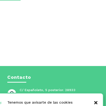
eclas
e
lecha
rriba/abajo
ara
umentar
isminuir
l
olumen.
Contacto
C/ Españoleto, 5 posterior. 28933

Móstoles, Madrid
Tenemos que avisarte de las cookies
masmadridmostoles@mostoles.es