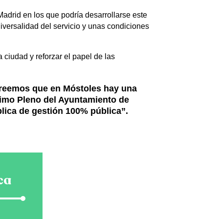
adrid en los que podría desarrollarse este
versalidad del servicio y unas condiciones
 ciudad y reforzar el papel de las
“creemos que en Móstoles hay una
óximo Pleno del Ayuntamiento de
lica de gestión 100% pública”.
ca
tiliza
as