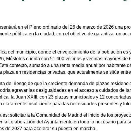
sentará en el Pleno ordinario del 26 de marzo de 2026 una pro
nte pública en la ciudad, con el objetivo de garantizar un acce
ica del municipio, donde el envejecimiento de la población es
26, Móstoles cuenta con 51.400 vecinos y vecinas mayores de 6
ste contexto, sumado a una renta media anual por habitante de 
na plaza en residencias privadas, que actualmente se sitúa entr
ta del riesgo de que la creciente demanda de plazas residencia
podría agravar las desigualdades en el acceso a cuidados de la
lica, la Juan XXIII, con 23 plazas municipales y 12 concertada
claramente insuficiente para las necesidades presentes y futu
es: solicitar a la Comunidad de Madrid el inicio de los proyec
 la colaboración del Ayuntamiento en todo lo necesario para su d
os de 2027 para acelerar su puesta en marcha.