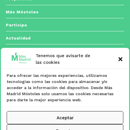
Más Móstoles
Participa
Actualidad
Tenemos que avisarte de
Contacto
las cookies
Para ofrecer las mejores experiencias, utilizamos
C/ Españoleto, 5 posterior. 28933 Móstoles,
tecnologías como las cookies para almacenar y/o

acceder a la información del dispositivo. Desde Más
Madrid
Madrid Móstoles solo usamos las cookies necesarias
para darte la mejor experiencia web.
masmadridmostoles@mostoles.es

Aceptar
www.masmadridmostoles.org
