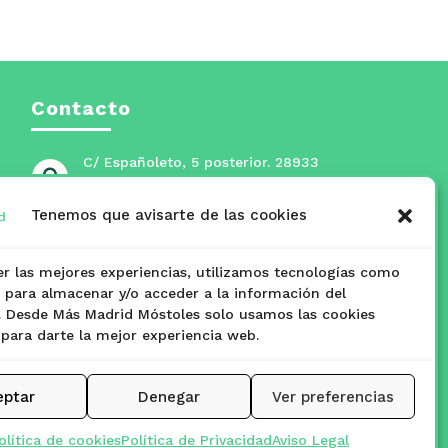
Contacto
C/ Españoleto, 5 posterior. 28933

Móstoles, Madrid
Tenemos que avisarte de las cookies
masmadridmostoles@mostoles.es

er las mejores experiencias, utilizamos tecnologías como
www.masmadridmostoles.org

s para almacenar y/o acceder a la información del
o. Desde Más Madrid Móstoles solo usamos las cookies
 para darte la mejor experiencia web.
eptar
Denegar
Ver preferencias
olítica de cookies
Política de Privacidad
Aviso Legal