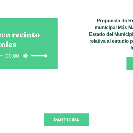
Propuesta de Re
municipal Más Ma
evo recinto
Estado del Municip
relativa al estudio
toles
f
00:00
ctor
Utiliza
las
teclas
de
flecha
arriba/abajo
para
aumentar
o
disminuir
PARTICIPA
el
volumen.