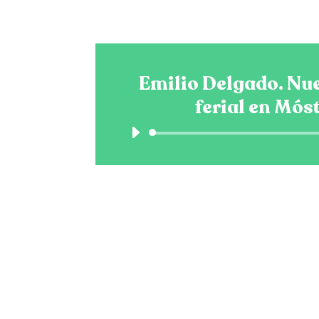
Emilio Delgado. Nu
ferial en Mós
Reprodu
de
audio