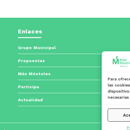
Enlaces
Grupo Municipal
Propuestas
Más Móstoles
Para ofrec
las cookie
Participa
dispositiv
necesarias
Actualidad
Ac
P