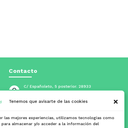
Contacto
C/ Españoleto, 5 posterior. 28933

Móstoles, Madrid
Tenemos que avisarte de las cookies
masmadridmostoles@mostoles.es

er las mejores experiencias, utilizamos tecnologías como
www.masmadridmostoles.org

s para almacenar y/o acceder a la información del