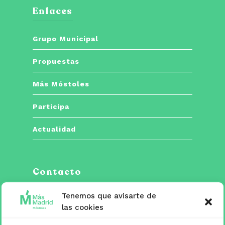
Enlaces
Grupo Municipal
Propuestas
Más Móstoles
Participa
Actualidad
Contacto
Tenemos que avisarte de
C/ Españoleto, 5 posterior. 28933

las cookies
Móstoles, Madrid