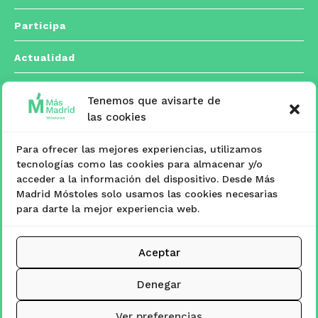
Participa
Actualidad
Tenemos que avisarte de
Contacto
las cookies
Para ofrecer las mejores experiencias, utilizamos
C/ Españoleto, 5 posterior. 28933 Móstoles,
tecnologías como las cookies para almacenar y/o

acceder a la información del dispositivo. Desde Más
Madrid
Madrid Móstoles solo usamos las cookies necesarias
para darte la mejor experiencia web.
masmadridmostoles@mostoles.es

Aceptar
www.masmadridmostoles.org

Denegar
Ver preferencias