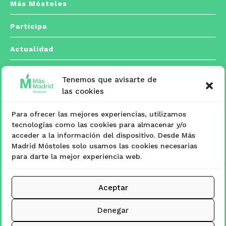
Más Móstoles
Participa
Actualidad
Tenemos que avisarte de
Contacto
las cookies
Para ofrecer las mejores experiencias, utilizamos
C/ Españoleto, 5 posterior. 28933 Móstoles,
tecnologías como las cookies para almacenar y/o

acceder a la información del dispositivo. Desde Más
Madrid
Madrid Móstoles solo usamos las cookies necesarias
para darte la mejor experiencia web.
masmadridmostoles@mostoles.es

Aceptar
www.masmadridmostoles.org

Denegar